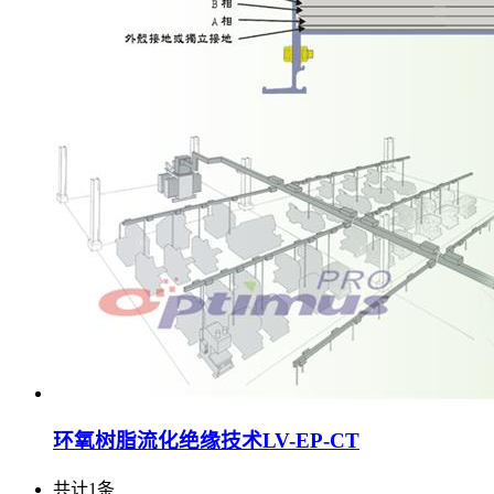
环氧树脂流化绝缘技术LV-EP-CT
共计1条