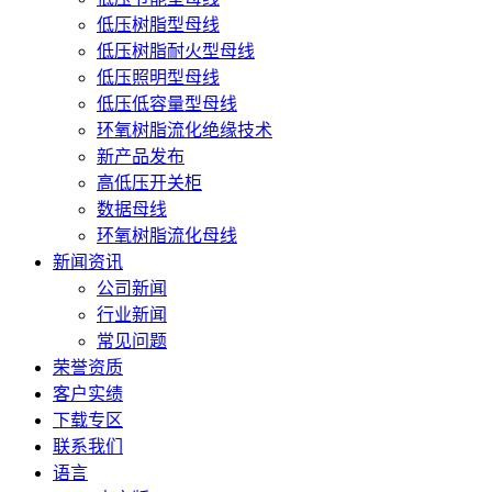
低压树脂型母线
低压树脂耐火型母线
低压照明型母线
低压低容量型母线
环氧树脂流化绝缘技术
新产品发布
高低压开关柜
数据母线
环氧树脂流化母线
新闻资讯
公司新闻
行业新闻
常见问题
荣誉资质
客户实绩
下载专区
联系我们
语言